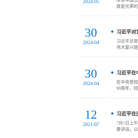
序言中国式
2024-05
既是光荣的
30
习近平对
习近平对宣
2024-04
伟大复兴提
30
习近平在中
​在中央党
2024-04
90周年，
12
习近平在
7月1日上
2021-07
要讲话。以