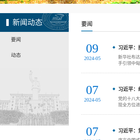
新闻动态
要闻
要闻
09
习近平：
动态
新华社布达
2024-05
手引领中匈
07
习近平：
党的十八大
2024-05
现全方位进
07
习近平：